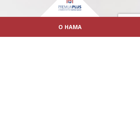
О НАМА
Премија Плус
основана је 2009. Од 2010. смо
партнери
Цептер Групе
. Наша основна
делатност је посредовање у свим врстама
осигурања, животних и неживотних, како за
правна, тако и за физичка лица. Умрежавањем са
највећих локалним осигуравајућим кућама,